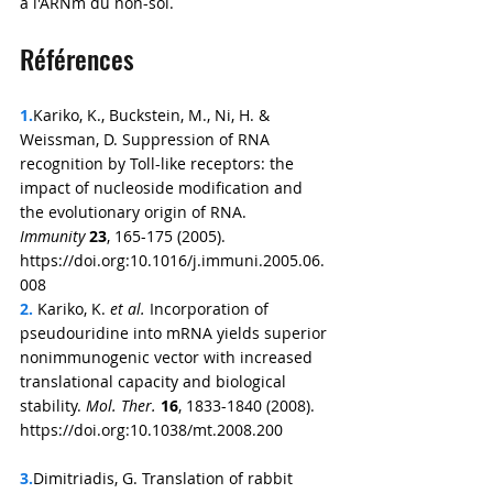
à l'ARNm du non-soi.
Références
1.
Kariko, K., Buckstein, M., Ni, H. & 
Weissman, D. Suppression of RNA 
recognition by Toll-like receptors: the 
impact of nucleoside modification and 
the evolutionary origin of RNA. 
Immunity
23
, 165-175 (2005). 
https://doi.org:10.1016/j.immuni.2005.06.
008
2.
 Kariko, K.
 et al.
 Incorporation of 
pseudouridine into mRNA yields superior 
nonimmunogenic vector with increased 
translational capacity and biological 
stability. 
Mol. Ther.
16
, 1833-1840 (2008). 
https://doi.org:10.1038/mt.2008.200
3.
Dimitriadis, G. Translation of rabbit 