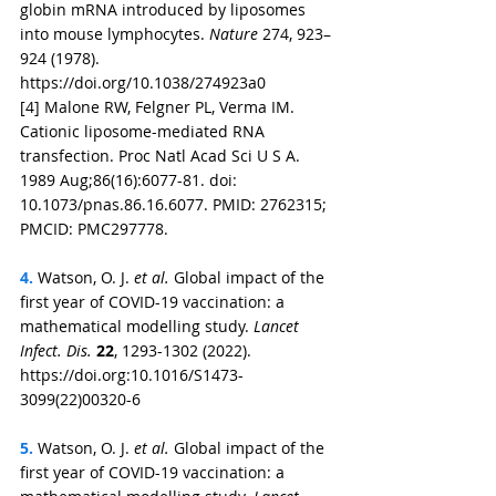
globin mRNA introduced by liposomes 
into mouse lymphocytes. 
Nature
274
, 923–
924 (1978). 
https://doi.org/10.1038/274923a0
[
4
] 
Malone RW, Felgner PL, Verma IM. 
Cationic liposome-mediated RNA 
transfection. Proc Natl Acad Sci U S A. 
1989 Aug;86(16):6077-81. doi: 
10.1073/pnas.86.16.6077. PMID: 2762315; 
PMCID: PMC297778.
4. 
Watson, O. J.
 et al.
 Global impact of the 
first year of COVID-19 vaccination: a 
mathematical modelling study. 
Lancet 
Infect. Dis.
22
, 1293-1302 (2022). 
https://doi.org:10.1016/S1473-
3099(22)00320-6
5. 
Watson, O. J.
 et al.
 Global impact of the 
first year of COVID-19 vaccination: a 