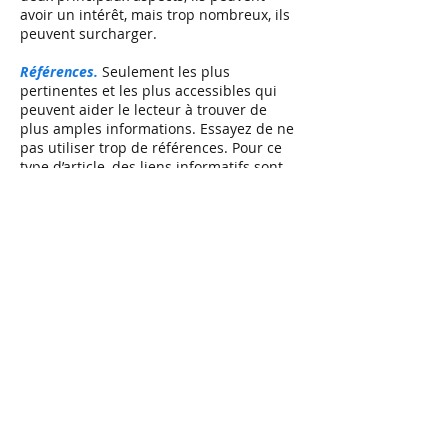
avoir un intérêt, mais trop nombreux, ils
peuvent surcharger.
Références.
Seulement les plus
pertinentes et les plus accessibles qui
peuvent aider le lecteur à trouver de
plus amples informations. Essayez de ne
pas utiliser trop de références. Pour ce
type d’article, des liens informatifs sont
aussi acceptés.
Ce que vous pouvez espérer atteindre:
Explorer votre style d’écriture
Améliorer votre écriture en
Anglais/Français
Améliorer la communication scientifique
de manière simple et attractive.
Écrire sur un sujet scientifique qui vous
plait.
Si réussit, votre article sera soumis à un
processus de révision impliquant des
rédacteurs spécialisés, des copy-